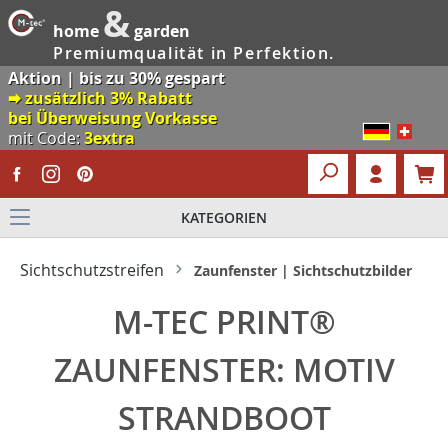
&
home
garden
Premiumqualität in Perfektion.
Aktion | bis zu 30% gespart
🠮 zusätzlich 3% Rabatt
bei Überweisung Vorkasse
mit Code:
3extra
KATEGORIEN
Sichtschutzstreifen
Zaunfenster | Sichtschutzbilder
M-TEC PRINT®
ZAUNFENSTER: MOTIV
STRANDBOOT