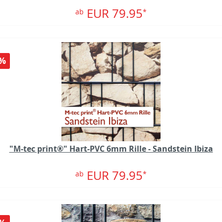
EUR 79.95
ab
*
%
"M-tec print®" Hart-PVC 6mm Rille - Sandstein Ibiza
EUR 79.95
ab
*