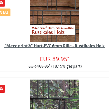
%
NEU
"M-tec print®" Hart-PVC 6mm Rille - Rustikales Holz
EUR 89.95
*
EUR 109.95
*
(18.19% gespart)
%