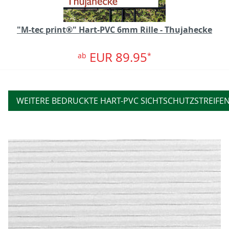
"M-tec print®" Hart-PVC 6mm Rille - Thujahecke
EUR 89.95
ab
*
WEITERE BEDRUCKTE HART-PVC SICHTSCHUTZSTREIFE