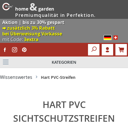
&
home
garden
Premiumqualität in Perfektion.
Aktion | bis zu 30% gespart
🠮 zusätzlich 3% Rabatt
bei Überweisung Vorkasse
mit Code:
3extra
KATEGORIEN
Wissenswertes
Hart PVC-Streifen
HART PVC
SICHTSCHUTZSTREIFEN