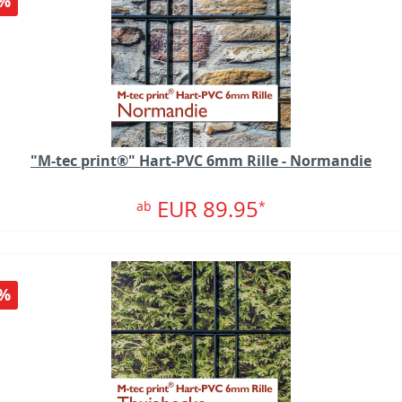
%
"M-tec print®" Hart-PVC 6mm Rille - Normandie
EUR 89.95
ab
*
%