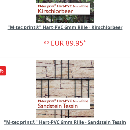
"M-tec print®" Hart-PVC 6mm Rille - Kirschlorbeer
EUR 89.95
ab
*
%
"M-tec print®" Hart-PVC 6mm Rille - Sandstein Tessin