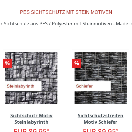
PES SICHTSCHUTZ MIT STEIN MOTIVEN
er Sichtschutz aus PES / Polyester mit Steinmotiven - Made
%
%
Sichtschutz Motiv
Sichtschutzstreifen
Steinlabyrinth
Motiv Schiefer
EUR 89.95
EUR 89.95
*
*