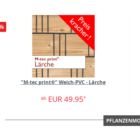
%
"M-tec print®" Weich-PVC - Lärche
EUR 49.95
ab
*
PFLANZENMO