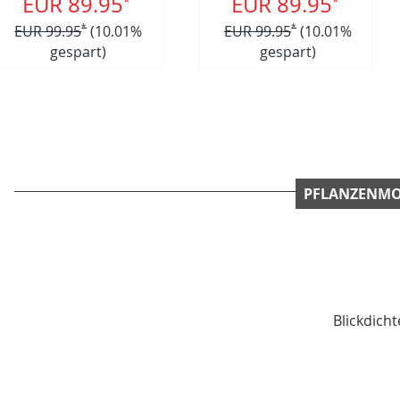
EUR 89.95
EUR 89.95
*
*
EUR 99.95
*
(10.01%
EUR 99.95
*
(10.01%
gespart)
gespart)
PFLANZENMO
Blickdich