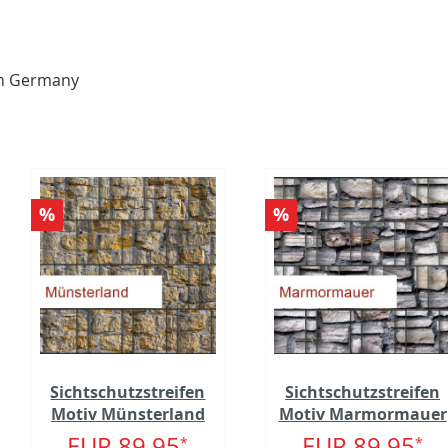
 in Germany
%
%
Sichtschutzstreifen
Sichtschutzstreifen
Motiv Münsterland
Motiv Marmormauer
EUR 89.95
EUR 89.95
*
*