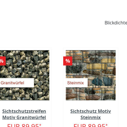
Blickdicht
%
%
Sichtschutzstreifen
Sichtschutz Motiv
Motiv Granitwürfel
Steinmix
EUR 89.95
EUR 89.95
*
*