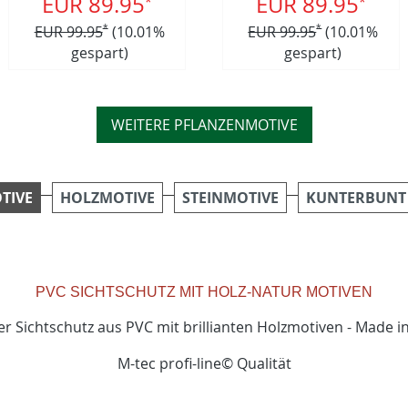
EUR 89.95
EUR 89.95
*
*
Lebensbaum Gelb
EUR 99.95
*
(10.01%
EUR 99.95
*
(10.01%
gespart)
gespart)
WEITERE PFLANZENMOTIVE
TIVE
HOLZMOTIVE
STEINMOTIVE
KUNTERBUNT
PVC SICHTSCHUTZ MIT HOLZ-NATUR MOTIVEN
ter Sichtschutz aus PVC mit brillianten Holzmotiven - Made 
M-tec profi-line© Qualität