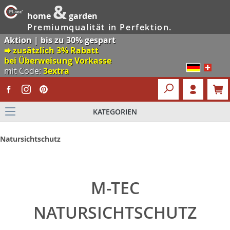
&
home
garden
Premiumqualität in Perfektion.
Aktion | bis zu 30% gespart
🠮 zusätzlich 3% Rabatt
bei Überweisung Vorkasse
mit Code:
3extra
KATEGORIEN
Natursichtschutz
M-TEC
NATURSICHTSCHUTZ