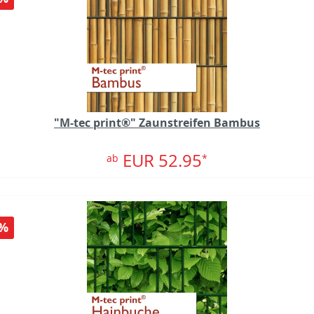
"M-tec print®" Zaunstreifen Bambus
EUR 52.95
ab
*
%