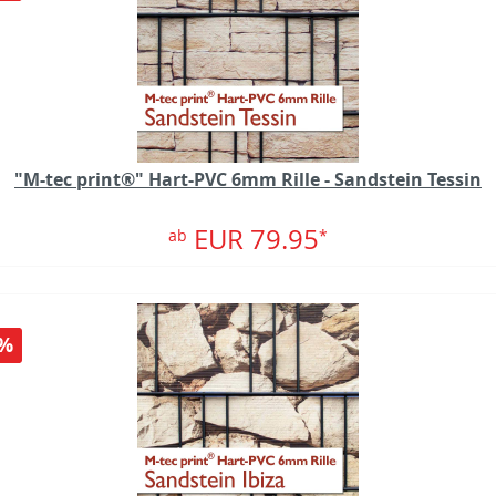
"M-tec print®" Hart-PVC 6mm Rille - Sandstein Tessin
EUR 79.95
ab
*
%