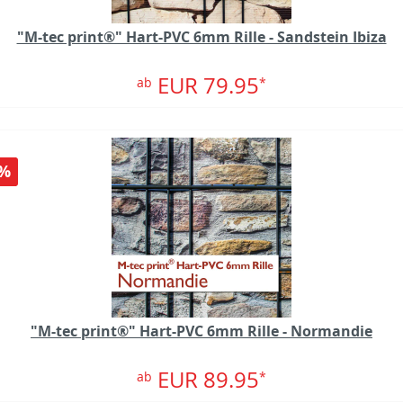
"M-tec print®" Hart-PVC 6mm Rille - Sandstein Ibiza
EUR 79.95
ab
*
%
"M-tec print®" Hart-PVC 6mm Rille - Normandie
EUR 89.95
ab
*