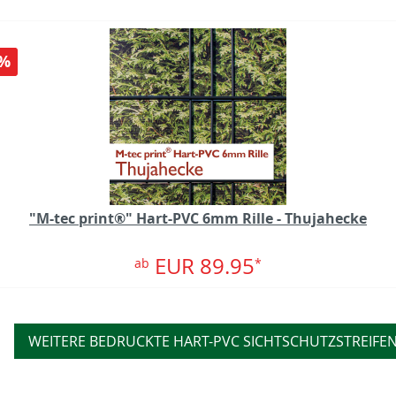
%
"M-tec print®" Hart-PVC 6mm Rille - Thujahecke
EUR 89.95
ab
*
WEITERE BEDRUCKTE HART-PVC SICHTSCHUTZSTREIFE