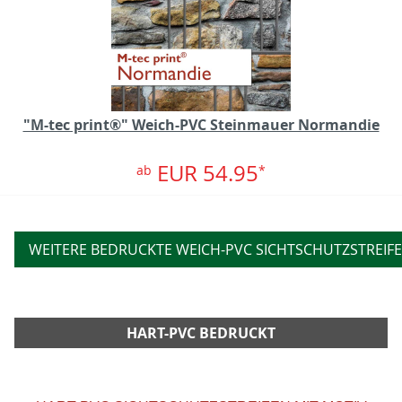
"M-tec print®" Weich-PVC Steinmauer Normandie
EUR 54.95
ab
*
WEITERE BEDRUCKTE WEICH-PVC SICHTSCHUTZSTREIF
HART-PVC BEDRUCKT