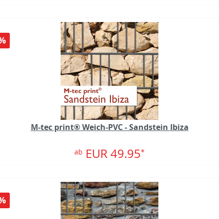
%
M-tec print® Weich-PVC - Sandstein Ibiza
EUR 49.95
ab
*
%