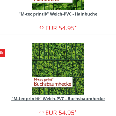
"M-tec print®" Weich-PVC - Hainbuche
EUR 54.95
ab
*
%
"M-tec print®" Weich-PVC - Buchsbaumhecke
EUR 54.95
ab
*