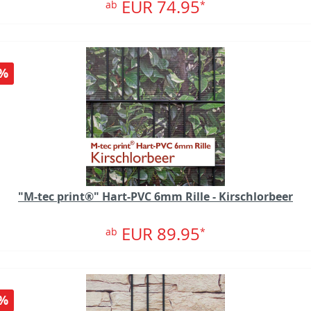
EUR 74.95
ab
*
%
"M-tec print®" Hart-PVC 6mm Rille - Kirschlorbeer
EUR 89.95
ab
*
%