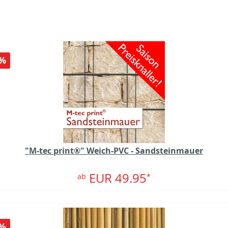
%
"M-tec print®" Weich-PVC - Sandsteinmauer
EUR 49.95
ab
*
%