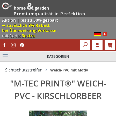
&
home
garden
Premiumqualität in Perfektion.
Aktion | bis zu 30% gespart
🠮 zusätzlich 3% Rabatt
bei Überweisung Vorkasse
mit Code:
3extra
KATEGORIEN
Sichtschutzstreifen
Weich-PVC mit Motiv
"M-TEC PRINT®" WEICH-
PVC - KIRSCHLORBEER