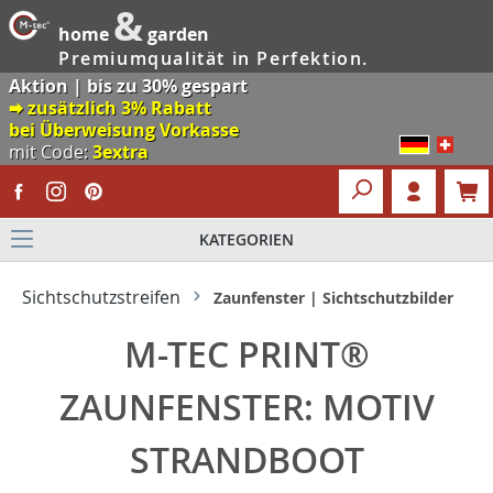
&
home
garden
Premiumqualität in Perfektion.
Aktion | bis zu 30% gespart
🠮 zusätzlich 3% Rabatt
bei Überweisung Vorkasse
mit Code:
3extra
KATEGORIEN
Sichtschutzstreifen
Zaunfenster | Sichtschutzbilder
M-TEC PRINT®
ZAUNFENSTER: MOTIV
STRANDBOOT