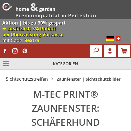
&
home
garden
Premiumqualität in Perfektion.
Aktion | bis zu 30% gespart
🠮 zusätzlich 3% Rabatt
bei Überweisung Vorkasse
mit Code:
3extra
KATEGORIEN
Sichtschutzstreifen
Zaunfenster | Sichtschutzbilder
M-TEC PRINT®
ZAUNFENSTER:
SCHÄFERHUND