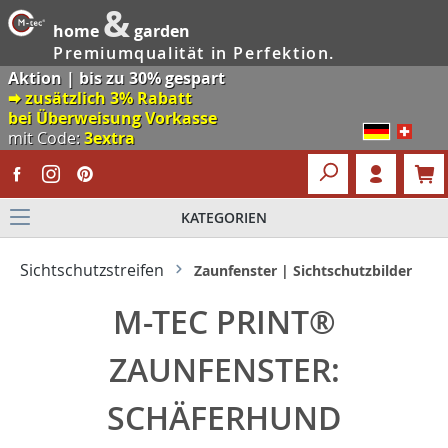
&
home
garden
Premiumqualität in Perfektion.
Aktion | bis zu 30% gespart
🠮 zusätzlich 3% Rabatt
bei Überweisung Vorkasse
mit Code:
3extra
KATEGORIEN
Sichtschutzstreifen
Zaunfenster | Sichtschutzbilder
M-TEC PRINT®
ZAUNFENSTER:
SCHÄFERHUND