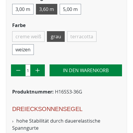
3,00 m
3,60 m
5,00 m
Farbe
creme weiß
grau
terracotta
weizen
IN DEN WARENKORB
Produktnummer:
H16SS3-36G
DREIECKSONNENSEGEL
hohe Stabilität durch dauerelastische
Spanngurte