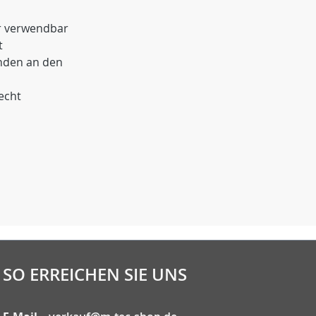
r verwendbar
t
nden an den
echt
SO ERREICHEN SIE UNS