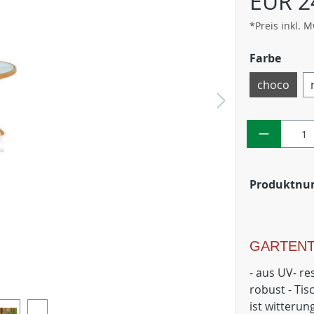
EUR 2
*Preis inkl. 
Farbe
choco
Produktn
GARTENT
- aus UV- re
robust - Ti
ist witterun