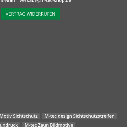
E-Mail
verkauf@m-tec-shop.de
VERTRAG WIDERRUFEN
Motiv Sichtschutz
M-tec design Sichtschutzstreifen
aundruck
M-tec Zaun Bildmotive