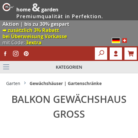
&
home
garden
Premiumqualität in Perfektion.
Aktion | bis zu 30% gespart
🠮 zusätzlich 3% Rabatt
bei Überweisung Vorkasse
mit Code:
3extra
KATEGORIEN
Garten
Gewächshäuser | Gartenschränke
BALKON GEWÄCHSHAUS
GROSS