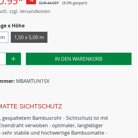
0.95*
EUR 44.95*
(8.9% gespart)
MwSt. zzgl. Versandkosten
nge x Höhe
0 m
1,50 x 5,00 m
IN DEN WARENKORB
ummer:
MBAMTUN15X
ATTE SICHTSCHUTZ
, gespaltetem Bambusrohr - Sichtschutz ist mit
Eisendraht verwoben - optimaler, langlebiger
 - sehr stabile und hochwertige Bambusmatte -