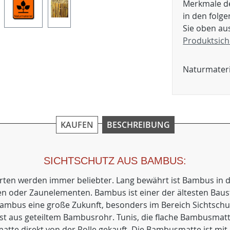
Merkmale d
in den folg
Sie oben au
Produktsich
Naturmateri
KAUFEN
BESCHREIBUNG
SICHTSCHUTZ AUS BAMBUS:
en werden immer beliebter. Lang bewährt ist Bambus in der
oder Zaunelementen. Bambus ist einer der ältesten Bausto
mbus eine große Zukunft, besonders im Bereich Sichtschutz
t aus geteiltem Bambusrohr. Tunis, die flache Bambusmatte
tte direkt von der Rolle gekauft. Die Bambusmatte ist mi