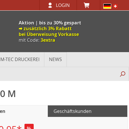
LOGIN
Aktion | bis zu 30% gespart
🠮 zusätzlich 3% Rabatt
bei Überweisung Vorkasse
mit Code:
3extra
M-TEC DRUCKEREI
NEWS
00 M
den
Geschäftskunden
%