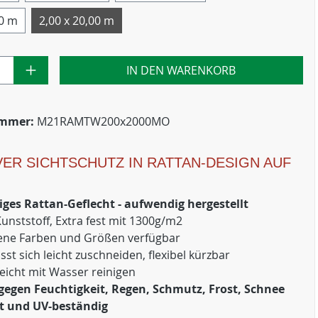
00 m
2,00 x 20,00 m
IN DEN WARENKORB
ummer:
M21RAMTW200x2000MO
VER SICHTSCHUTZ IN RATTAN-DESIGN AUF
ges Rattan-Geflecht - aufwendig hergestellt
Kunststoff, Extra fest mit 1300g/m2
ene Farben und Größen verfügbar
ässt sich leicht zuschneiden, flexibel kürzbar
 leicht mit Wasser reinigen
 gegen Feuchtigkeit, Regen, Schmutz, Frost, Schnee
t und UV-beständig