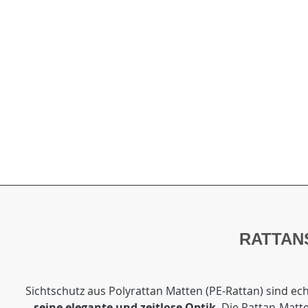
RATTAN
Sichtschutz aus Polyrattan Matten (PE-Rattan) sind ech
seine elegante und zeitlose Optik
. Die Rattan-Mat