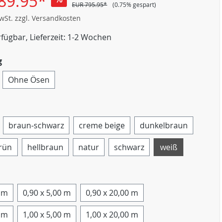
89.95*
EUR 795.95*
(0.75% gespart)
MwSt. zzgl. Versandkosten
fügbar, Lieferzeit: 1-2 Wochen
g
Ohne Ösen
braun-schwarz
creme beige
dunkelbraun
rün
hellbraun
natur
schwarz
weiß
0 m
0,90 x 5,00 m
0,90 x 20,00 m
0 m
1,00 x 5,00 m
1,00 x 20,00 m