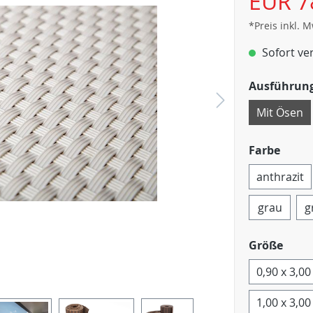
EUR 7
*Preis inkl. 
Sofort ver
Ausführun
Mit Ösen
Farbe
anthrazit
grau
g
Größe
0,90 x 3,0
1,00 x 3,0