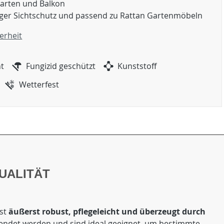
Garten und Balkon
ger Sichtschutz und passend zu Rattan Gartenmöbeln
erheit
ht
Fungizid geschützt
Kunststoff
Wetterfest
UALITÄT
st
äußerst robust, pflegeleicht und überzeugt durch
wendet werden und sind ideal geeignet, um bestimmte