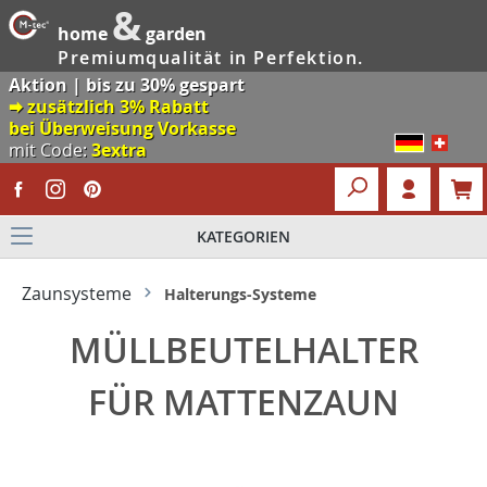
&
home
garden
Premiumqualität in Perfektion.
Aktion | bis zu 30% gespart
🠮 zusätzlich 3% Rabatt
bei Überweisung Vorkasse
mit Code:
3extra
KATEGORIEN
Zaunsysteme
Halterungs-Systeme
MÜLLBEUTELHALTER
FÜR MATTENZAUN