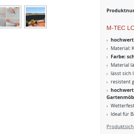
Produktn
M-TEC L
hochwerti
Material: 
Farbe: sc
Material l
lässt sich
resistent 
hochwerti
Gartenmöb
Wetterfes
Ideal für 
Produktsich