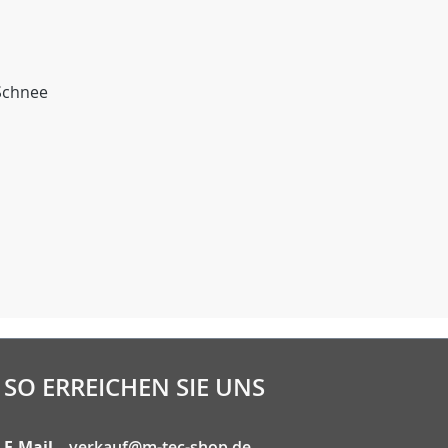
 Schnee
n
SO ERREICHEN SIE UNS
E-Mail
verkauf@m-tec-shop.de