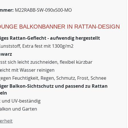
ummer:
M22RABB-SW-090x500-MO
OUNGE BALKONBANNER IN RATTAN-DESIGN
ges Rattan-Geflecht - aufwendig hergestellt
Kunststoff, Extra fest mit 1300g/m2
hwarz
ässt sich leicht zuschneiden, flexibel kürzbar
 leicht mit Wasser reinigen
gegen Feuchtigkeit, Regen, Schmutz, Frost, Schnee
ger Balkon-Sichtschutz und passend zu Rattan
eln
t und UV-beständig
Balkon und Garten
erheit