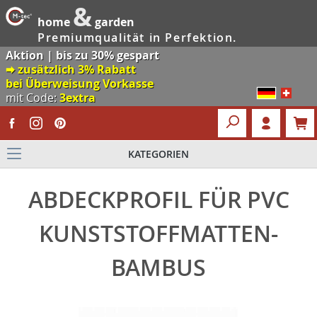
&
home
garden
Premiumqualität in Perfektion.
Aktion | bis zu 30% gespart
🠮 zusätzlich 3% Rabatt
bei Überweisung Vorkasse
mit Code:
3extra
KATEGORIEN
ABDECKPROFIL FÜR PVC
KUNSTSTOFFMATTEN-
BAMBUS