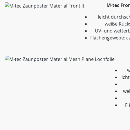
M-tec Fron
leicht durchs
weiße Rück
UV- und wetter
Flächengewebe: c
w
lich
wei
Fl