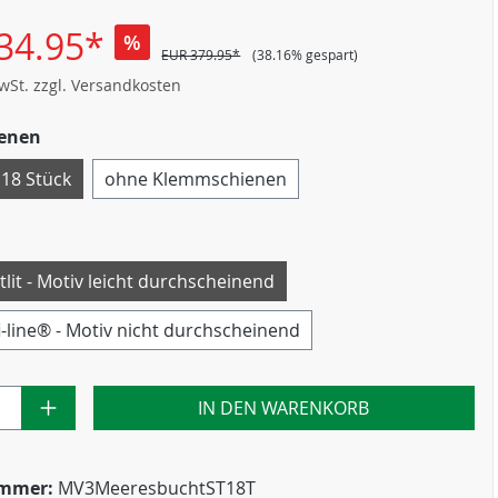
34.95*
%
EUR 379.95*
(38.16% gespart)
MwSt. zzgl. Versandkosten
enen
 18 Stück
ohne Klemmschienen
tlit - Motiv leicht durchscheinend
i-line® - Motiv nicht durchscheinend
IN DEN WARENKORB
ummer:
MV3MeeresbuchtST18T