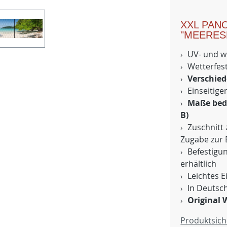
XXL PAN
"MEERES
UV- und w
Wetterfest
Verschied
Einseitige
Maße bedr
B)
Zuschnitt 
Zugabe zur 
Befestigu
erhältlich
Leichtes 
In Deutsc
Original 
Produktsich