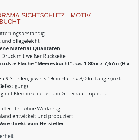
ORAMA-SICHTSCHUTZ - MOTIV
BUCHT"
itterungsbeständig
 und pflegeleicht
ene Material-Qualitäten
r Druck mit weißer Rückseite
uckte Fläche "Meeresbucht": ca. 1,80m x 7,67m (H x
zu 9 Streifen, jeweils 19cm Höhe x 8,00m Länge (inkl.
Befestigung)
ng mit Klemmschienen am Gitterzaun, optional
Einflechten ohne Werkzeug
hland entwickelt und produziert
Ware direkt vom Hersteller
erheit