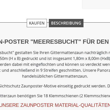
KAUFEN
BESCHREIBUNG
N-POSTER "MEERESBUCHT" FÜR DEN
cht" gestalten Sie Ihren Gittermattenzaun nachträglich m
2,50m (H x B) gedruckt und ist insgesamt 1,80m x 8,00m (Hx
 werden dabei mit eingeflochten und können so verdeckt we
 und anschließend in 9 Streifen geschnitten. Unsere Panor
handelsüblichen Gittermattenzaun.
 Sichtschutz Zaunposter-Motive einseitig gedruckt werden. Di
Gitterzaun benötigen Sie 18 Klemmschienen (2 Klemmschienen 
UNSERE ZAUNPOSTER MATERIAL-QUALITÄTE