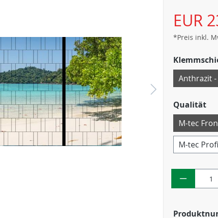
EUR 2
*Preis inkl. 
Klemmschi
Anthrazit -
Qualität
M-tec Fron
M-tec Prof
Produktn