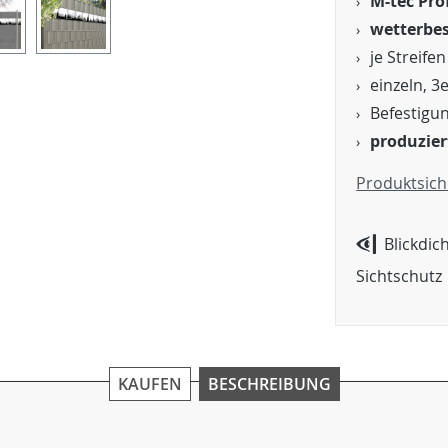
M-tec Pro
wetterbes
je Streif
einzeln, 3
Befestigu
produzier
Produktsich
Blickdic
Sichtschutz
KAUFEN
BESCHREIBUNG