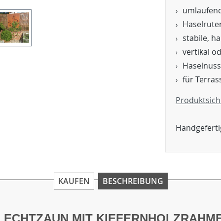
umlaufend
Haselrute
stabile, h
vertikal o
Haselnuss
für Terra
Produktsich
Handgeferti
KAUFEN
BESCHREIBUNG
LECHTZAUN MIT KIEFERNHOLZRAHM