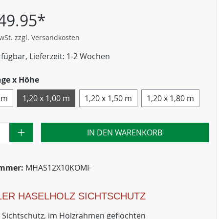
49.95*
MwSt. zzgl. Versandkosten
fügbar, Lieferzeit: 1-2 Wochen
nge x Höhe
0 m
1,20 x 1,00 m
1,20 x 1,50 m
1,20 x 1,80 m
IN DEN WARENKORB
ummer:
MHAS12X10KOMF
LER HASELHOLZ SICHTSCHUTZ
 Sichtschutz, im Holzrahmen geflochten