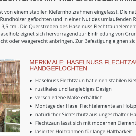
st von einem stabilen Kiefernholzrahmen eingefasst. Die n
Rundhölzer geflochten und in einer Nut des umlaufenden R
x 3,5 cm . Die Querstreben des Haselnuss Flechtzaunelemen
aselholz eignet sich hervorragend zur Einfriedung von Grun
cht oder waagerecht anbringen. Zur Befestigung eignen si
MERKMALE: HASELNUSS FLECHTZ
HANDGEFLOCHTEN
Haselnuss Flechtzaun hat einen stabilen K
rustikales und langlebiges Design
verschiedene Maße erhältlich
Montage der Hasel Flechtelemente an Holz
natürlicher Sichtschutz aus ungeschälter H
Flechtzaun lässt sich mit modernen Elemen
lasierter Holzrahmen für lange Haltbarkeit