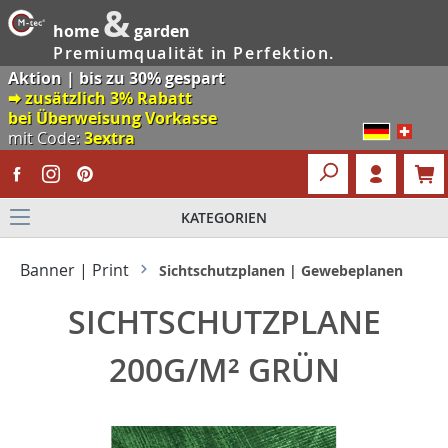
&
home
garden
Premiumqualität in Perfektion.
Aktion | bis zu 30% gespart
🠮 zusätzlich 3% Rabatt
bei Überweisung Vorkasse
mit Code:
3extra
KATEGORIEN
Banner | Print
Sichtschutzplanen | Gewebeplanen
SICHTSCHUTZPLANE
200G/M² GRÜN