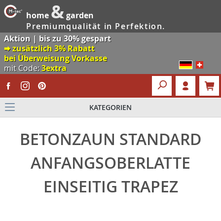
&
home
garden
Premiumqualität in Perfektion.
Aktion | bis zu 30% gespart
🠮 zusätzlich 3% Rabatt
bei Überweisung Vorkasse
mit Code:
3extra
KATEGORIEN
BETONZAUN STANDARD
ANFANGSOBERLATTE
EINSEITIG TRAPEZ