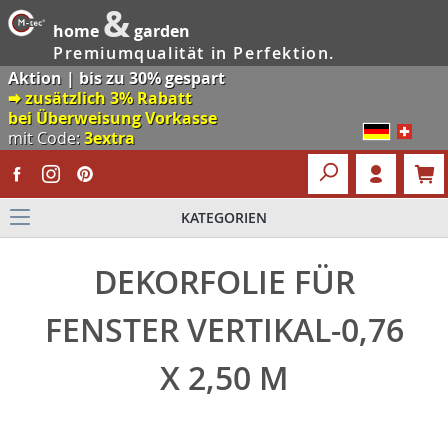
&
home
garden
Premiumqualität in Perfektion.
Aktion | bis zu 30% gespart
🠮 zusätzlich 3% Rabatt
bei Überweisung Vorkasse
mit Code:
3extra
KATEGORIEN
DEKORFOLIE FÜR
FENSTER VERTIKAL-0,76
X 2,50 M