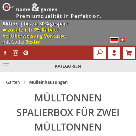
&
home
garden
Premiumqualität in Perfektion.
Aktion | bis zu 30% gespart
🠮 zusätzlich 3% Rabatt
bei Überweisung Vorkasse
mit Code:
3extra
KATEGORIEN
Garten
Mülleinhausungen
MÜLLTONNEN
SPALIERBOX FÜR ZWEI
MÜLLTONNEN