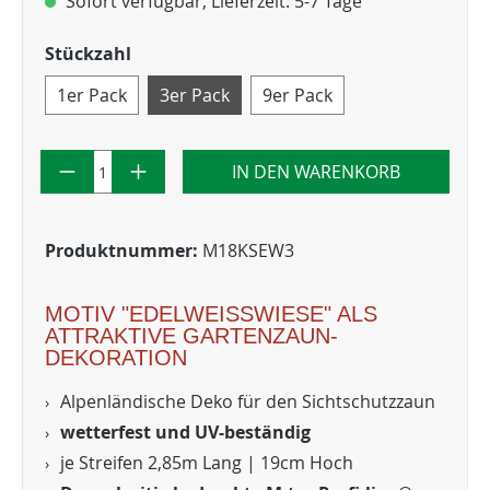
Sofort verfügbar, Lieferzeit: 5-7 Tage
Stückzahl
1er Pack
3er Pack
9er Pack
IN DEN WARENKORB
Produktnummer:
M18KSEW3
MOTIV "EDELWEISSWIESE" ALS A
TTRAKTIVE GARTENZAUN-D
EKORATION
Alpenländische Deko für den Sichtschutzzaun
wetterfest und UV-beständig
je Streifen 2,85m Lang | 19cm Hoch