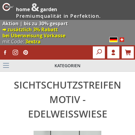
&
home
garden
Premiumqualität in Perfektion.
Aktion | bis zu 30% gespart
🠮 zusätzlich 3% Rabatt
bei Überweisung Vorkasse
mit Code:
3extra
KATEGORIEN
SICHTSCHUTZSTREIFEN
MOTIV -
EDELWEISSWIESE