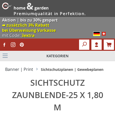
&
home
garden
Premiumqualität in Perfektion.
Aktion | bis zu 30% gespart
🠮 zusätzlich 3% Rabatt
bei Überweisung Vorkasse
mit Code:
3extra
KATEGORIEN
Banner | Print
Sichtschutzplanen | Gewebeplanen
SICHTSCHUTZ
ZAUNBLENDE-25 X 1,80
M