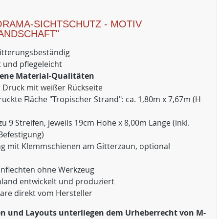
ORAMA-SICHTSCHUTZ - MOTIV
ANDSCHAFT"
itterungsbeständig
 und pflegeleicht
ene Material-Qualitäten
r Druck mit weißer Rückseite
ckte Fläche "Tropischer Strand": ca. 1,80m x 7,67m (H
zu 9 Streifen, jeweils 19cm Höhe x 8,00m Länge (inkl.
Befestigung)
ng mit Klemmschienen am Gitterzaun, optional
Einflechten ohne Werkzeug
hland entwickelt und produziert
are direkt vom Hersteller
ken und Layouts unterliegen dem Urheberrecht von M-