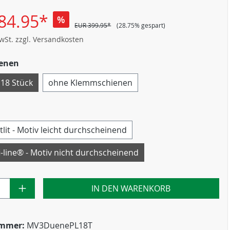
84.95*
%
EUR 399.95*
(28.75% gespart)
MwSt. zzgl. Versandkosten
enen
 18 Stück
ohne Klemmschienen
tlit - Motiv leicht durchscheinend
i-line® - Motiv nicht durchscheinend
IN DEN WARENKORB
ummer:
MV3DuenePL18T