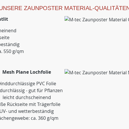
UNSERE ZAUNPOSTER MATERIAL-QUALITÄTE
tlit
cheinend
seite
beständig
a. 550 g/qm
Mesh Plane Lochfolie
inddurchlässige PVC Folie
tdurchlässig - gut für Pflanzen
leicht durchscheinend
ße Rückseite mit Trägerfolie
UV- und wetterbeständig
ächengewebe: ca. 360 g/qm