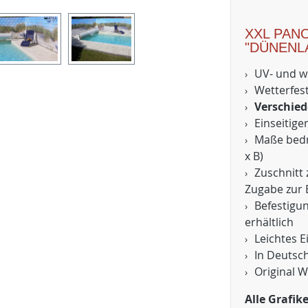
XXL PAN
"DÜNENL
UV- und w
Wetterfest
Verschied
Einseitige
Maße bedru
x B)
Zuschnitt 
Zugabe zur 
Befestigu
erhältlich
Leichtes 
In Deutsc
Original W
Alle Grafi