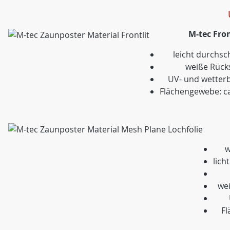
M-tec Fron
leicht durchs
weiße Rück
UV- und wetter
Flächengewebe: c
w
lich
wei
Fl