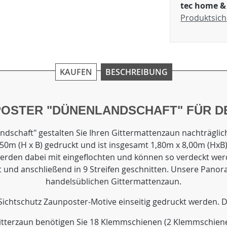
tec home &
Produktsich
KAUFEN
BESCHREIBUNG
POSTER "DÜNENLANDSCHAFT" FÜR D
chaft" gestalten Sie Ihren Gittermattenzaun nachträglich
2,50m (H x B) gedruckt und ist insgesamt 1,80m x 8,00m (Hx
 werden dabei mit eingeflochten und können so verdeckt we
 und anschließend in 9 Streifen geschnitten. Unsere Panor
handelsüblichen Gittermattenzaun.
 Sichtschutz Zaunposter-Motive einseitig gedruckt werden. Di
Gitterzaun benötigen Sie 18 Klemmschienen (2 Klemmschienen 