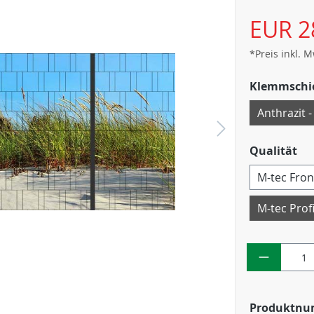
EUR 2
*Preis inkl. 
Klemmschi
Anthrazit -
Qualität
M-tec Fron
M-tec Prof
Produktn