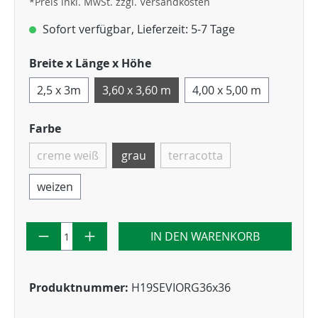
*Preis inkl. MwSt. zzgl. Versandkosten
Sofort verfügbar, Lieferzeit: 5-7 Tage
Breite x Länge x Höhe
2,5 x 3m
3,60 x 3,60 m
4,00 x 5,00 m
Farbe
creme weiß
grau
terracotta
weizen
IN DEN WARENKORB
Produktnummer:
H19SEVIORG36x36