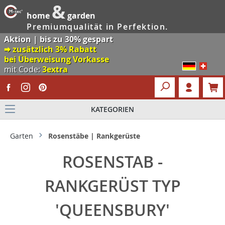
&
home
garden
Premiumqualität in Perfektion.
Aktion | bis zu 30% gespart
🠮 zusätzlich 3% Rabatt
bei Überweisung Vorkasse
mit Code:
3extra
KATEGORIEN
Garten
Rosenstäbe | Rankgerüste
ROSENSTAB -
RANKGERÜST TYP
'QUEENSBURY'