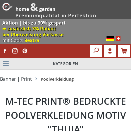
&
home
garden
Premiumqualität in Perfektion.
Aktion | bis zu 30% gespart
🠮 zusätzlich 3% Rabatt
bei Überweisung Vorkasse
mit Code:
3extra
KATEGORIEN
Banner | Print
Poolverkleidung
M-TEC PRINT® BEDRUCKTE
POOLVERKLEIDUNG MOTIV
"THUJA"