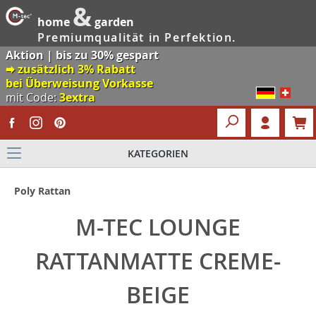
&
home
garden
Premiumqualität in Perfektion.
Aktion | bis zu 30% gespart
🠮 zusätzlich 3% Rabatt
bei Überweisung Vorkasse
mit Code:
3extra
KATEGORIEN
Poly Rattan
M-TEC LOUNGE
RATTANMATTE CREME-
BEIGE