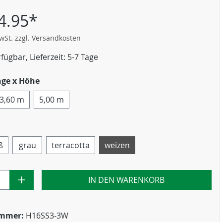
4.95*
MwSt. zzgl. Versandkosten
fügbar, Lieferzeit: 5-7 Tage
nge x Höhe
3,60 m
5,00 m
ß
grau
terracotta
weizen
IN DEN WARENKORB
ummer:
H16SS3-3W