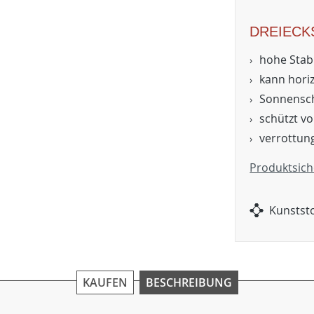
DREIEC
hohe Stab
kann hori
Sonnensc
schützt v
verrottung
Produktsich
Kunststo
KAUFEN
BESCHREIBUNG