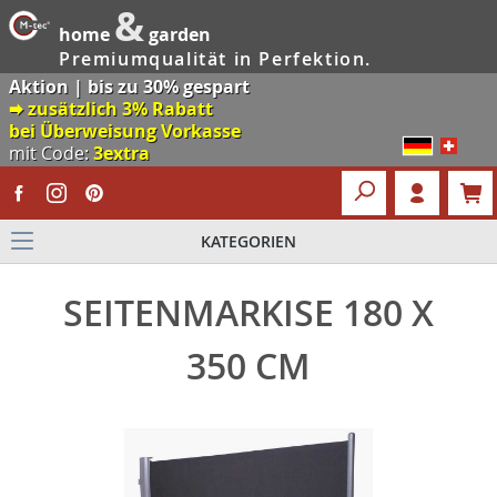
&
home
garden
Premiumqualität in Perfektion.
Aktion | bis zu 30% gespart
🠮 zusätzlich 3% Rabatt
bei Überweisung Vorkasse
mit Code:
3extra
KATEGORIEN
SEITENMARKISE 180 X
350 CM