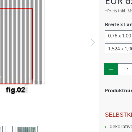
EUR 6
*Preis inkl. 
Breite x Lä
0,76 x 1,0
1,524 x 1,
Produktn
SELBSTK
dekorative