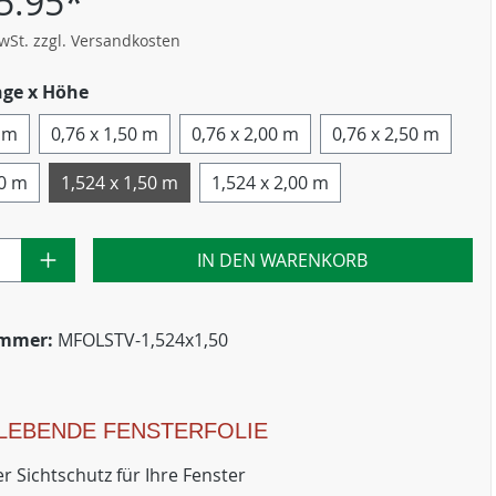
5.95*
MwSt. zzgl. Versandkosten
nge x Höhe
0 m
0,76 x 1,50 m
0,76 x 2,00 m
0,76 x 2,50 m
00 m
1,524 x 1,50 m
1,524 x 2,00 m
IN DEN WARENKORB
ummer:
MFOLSTV-1,524x1,50
LEBENDE FENSTERFOLIE
r Sichtschutz für Ihre Fenster