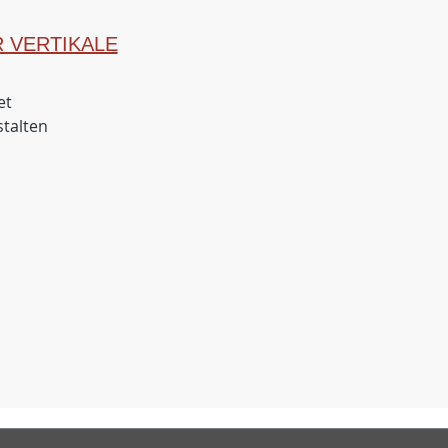
 VERTIKALE
et
stalten