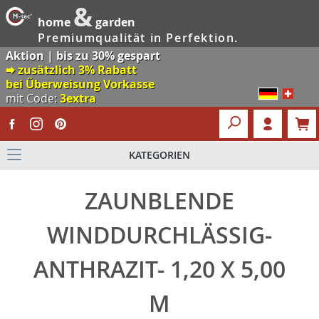
&
home
garden
Premiumqualität in Perfektion.
Aktion | bis zu 30% gespart
🠮 zusätzlich 3% Rabatt
bei Überweisung Vorkasse
mit Code:
3extra
KATEGORIEN
ZAUNBLENDE
WINDDURCHLÄSSIG-
ANTHRAZIT- 1,20 X 5,00
M