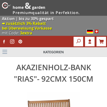
&
home
garden
Premiumqualität in Perfektion.
Aktion | bis zu 30% gespart
🠮 zusätzlich 3% Rabatt
bei Überweisung Vorkasse
mit Code:
3extra
KATEGORIEN
AKAZIENHOLZ-BANK
"RIAS"- 92CMX 150CM