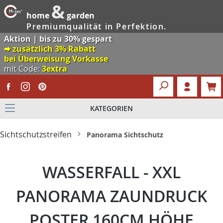
&
home
garden
Premiumqualität in Perfektion.
Aktion | bis zu 30% gespart
🠮 zusätzlich 3% Rabatt
bei Überweisung Vorkasse
mit Code:
3extra
KATEGORIEN
Sichtschutzstreifen
Panorama Sichtschutz
WASSERFALL - XXL
PANORAMA ZAUNDRUCK
POSTER 160CM HÖHE