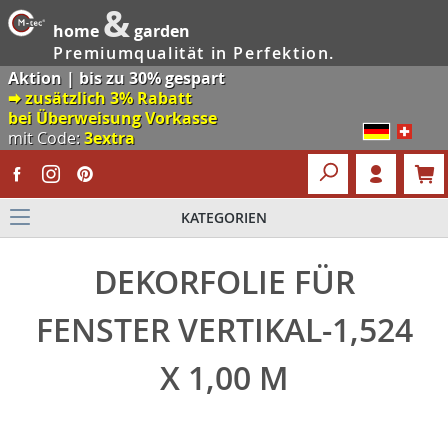
&
home
garden
Premiumqualität in Perfektion.
Aktion | bis zu 30% gespart
🠮 zusätzlich 3% Rabatt
bei Überweisung Vorkasse
mit Code:
3extra
KATEGORIEN
DEKORFOLIE FÜR
FENSTER VERTIKAL-1,524
X 1,00 M