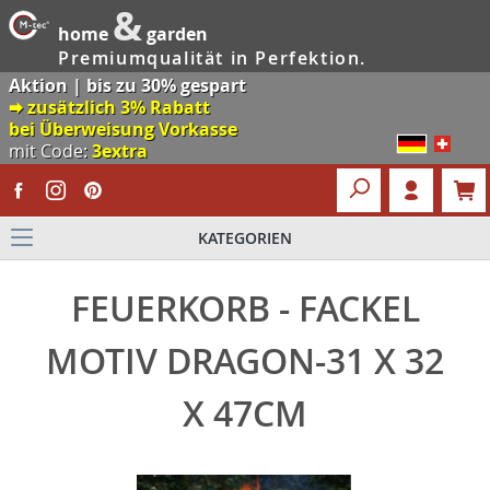
&
home
garden
Premiumqualität in Perfektion.
Aktion | bis zu 30% gespart
🠮 zusätzlich 3% Rabatt
bei Überweisung Vorkasse
mit Code:
3extra
KATEGORIEN
FEUERKORB - FACKEL
MOTIV DRAGON-31 X 32
X 47CM