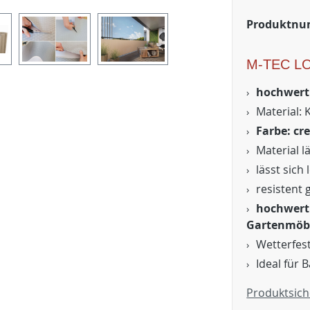
Produktn
M-TEC L
hochwerti
Material: 
Farbe: cr
Material l
lässt sich
resistent 
hochwerti
Gartenmöb
Wetterfes
Ideal für 
Produktsich