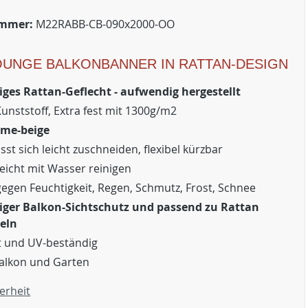
ummer:
M22RABB-CB-090x2000-OO
OUNGE BALKONBANNER IN RATTAN-DESIGN
ges Rattan-Geflecht - aufwendig hergestellt
Kunststoff, Extra fest mit 1300g/m2
eme-beige
ässt sich leicht zuschneiden, flexibel kürzbar
 leicht mit Wasser reinigen
gegen Feuchtigkeit, Regen, Schmutz, Frost, Schnee
ger Balkon-Sichtschutz und passend zu Rattan
eln
t und UV-beständig
Balkon und Garten
erheit