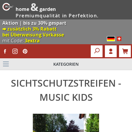
&
home
garden
Premiumqualität in Perfektion.
Aktion | bis zu 30% gespart
🠮 zusätzlich 3% Rabatt
bei Überweisung Vorkasse
mit Code:
3extra
KATEGORIEN
SICHTSCHUTZSTREIFEN -
MUSIC KIDS