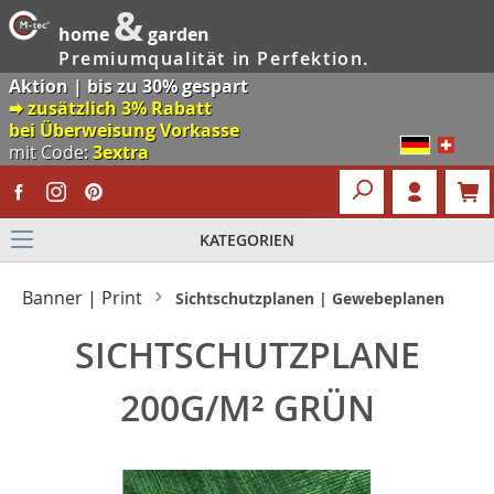
&
home
garden
Premiumqualität in Perfektion.
Aktion | bis zu 30% gespart
🠮 zusätzlich 3% Rabatt
bei Überweisung Vorkasse
mit Code:
3extra
KATEGORIEN
Banner | Print
Sichtschutzplanen | Gewebeplanen
SICHTSCHUTZPLANE
200G/M² GRÜN