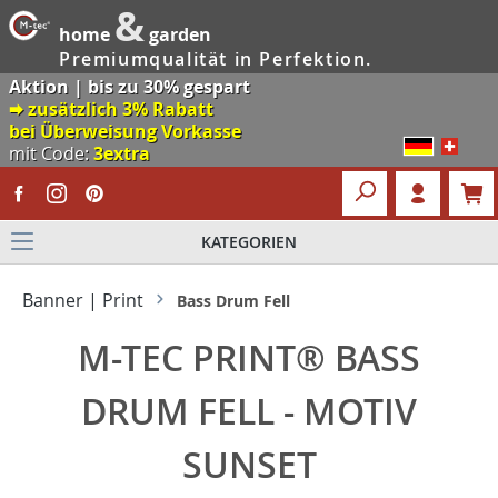
&
home
garden
Premiumqualität in Perfektion.
Aktion | bis zu 30% gespart
🠮 zusätzlich 3% Rabatt
bei Überweisung Vorkasse
mit Code:
3extra
KATEGORIEN
Banner | Print
Bass Drum Fell
M-TEC PRINT® BASS
DRUM FELL - MOTIV
SUNSET