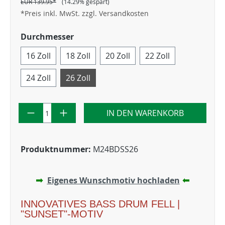
EUR 139.95*
(14.29% gespart)
*Preis inkl. MwSt. zzgl. Versandkosten
Durchmesser
16 Zoll
18 Zoll
20 Zoll
22 Zoll
24 Zoll
26 Zoll
IN DEN WARENKORB
Produktnummer:
M24BDSS26
➡
⬅
Eigenes Wunschmotiv hochladen
INNOVATIVES BASS DRUM FELL |
"SUNSET"-MOTIV