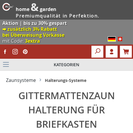
&
home
garden
Premiumqualität in Perfektion.
Aktion | bis zu 30% gespart
🠮 zusätzlich 3% Rabatt
bei Überweisung Vorkasse
mit Code:
3extra
KATEGORIEN
Zaunsysteme
Halterungs-Systeme
GITTERMATTENZAUN
HALTERUNG FÜR
BRIEFKASTEN