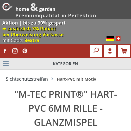
&
home
garden
Premiumqualität in Perfektion.
Aktion | bis zu 30% gespart
🠮 zusätzlich 3% Rabatt
bei Überweisung Vorkasse
mit Code:
3extra
KATEGORIEN
Sichtschutzstreifen
Hart-PVC mit Motiv
"M-TEC PRINT®" HART-
PVC 6MM RILLE -
GLANZMISPEL