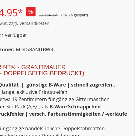
4.95*
%
EUR 54.95*
(54.6% gespart)
MwSt. zzgl. Versandkosten
r verfügbar
ummer:
M24GRANITBW3
RINT® - GRANITMAUER
 - DOPPELSEITIG BEDRUCKT)
Qualität | günstige B-Ware | schnell zugreifen...
 lange, exklusive Printstreifen
etwa 19 Zentimetern für gängige Gittermaschen
ter 3er Pack (A,B,C) als
B-Ware Schnäppchen
ruckfehler | versch. Farbunstimmigkeiten / -verläufe
für gängige handelsübliche Doppelstabmatten
 Einflechten in den Doppelstabzaun