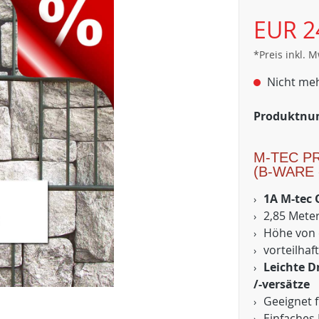
EUR 2
*Preis inkl. 
Nicht meh
Produktn
M-TEC P
(B-WARE
1A M-tec 
2,85 Meter
Höhe von 
vorteilhaf
Leichte D
/-versätze
Geeignet 
Einfaches