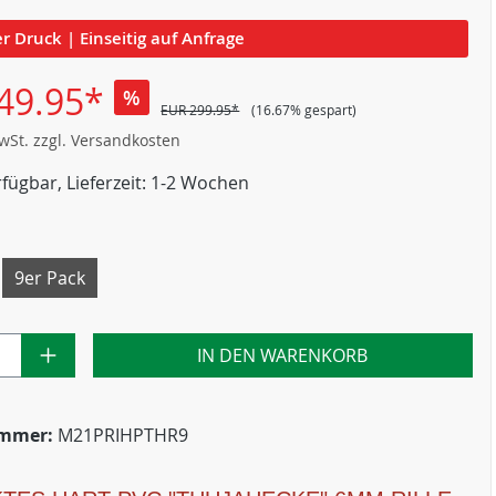
er Druck | Einseitig auf Anfrage
49.95*
%
EUR 299.95*
(16.67% gespart)
MwSt. zzgl. Versandkosten
fügbar, Lieferzeit: 1-2 Wochen
9er Pack
IN DEN WARENKORB
ummer:
M21PRIHPTHR9