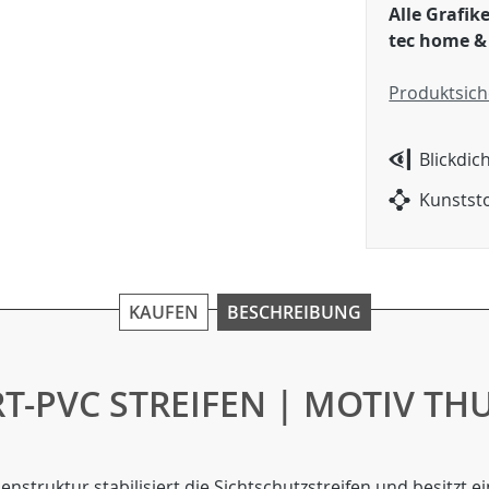
Alle Grafi
tec home &
Produktsich
Blickdic
Kunststo
KAUFEN
BESCHREIBUNG
T-PVC STREIFEN | MOTIV TH
enstruktur stabilisiert die Sichtschutzstreifen und besitzt 