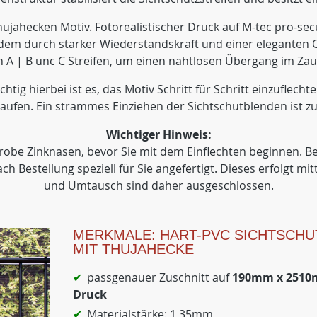
jahecken Motiv. Fotorealistischer Druck auf M-tec pro-secu
m durch starker Wiederstandskraft und einer eleganten Opt
n A | B unc C Streifen, um einen nahtlosen Übergang im Zaun
chtig hierbei ist es, das Motiv Schritt für Schritt einzuflech
laufen. Ein strammes Einziehen der Sichtschutblenden ist zu
Wichtiger Hinweis:
robe Zinknasen, bevor Sie mit dem Einflechten beginnen. Be
h Bestellung speziell für Sie angefertigt. Dieses erfolgt m
und Umtausch sind daher ausgeschlossen.
MERKMALE: HART-PVC SICHTSCHU
MIT THUJAHECKE
passgenauer Zuschnitt auf
190mm x 2510m
Druck
Materialstärke: 1,35mm