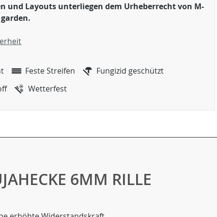
ken und Layouts unterliegen dem
Urheberrecht
von M-
 garden.
erheit
ht
Feste Streifen
Fungizid geschützt
ff
Wetterfest
UJAHECKE 6MM RILLE
eine erhöhte Widerstandskraft.