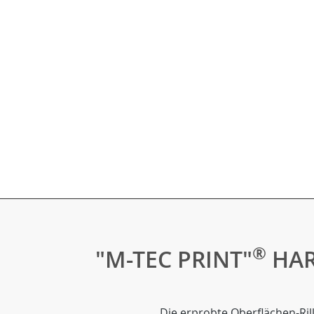
®
"M-TEC PRINT"
HAR
Die erprobte Oberflächen-Rill