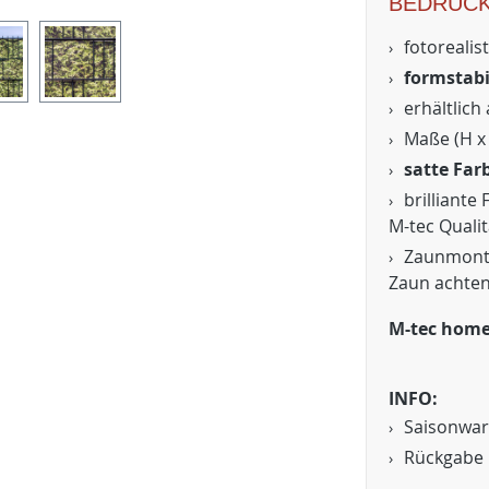
BEDRUCK
fotorealis
formstab
erhältlich
Maße (H x
satte Far
brilliante
M-tec Qualit
Zaunmonta
Zaun achte
M-tec home
INFO:
Saisonwar
Rückgabe 