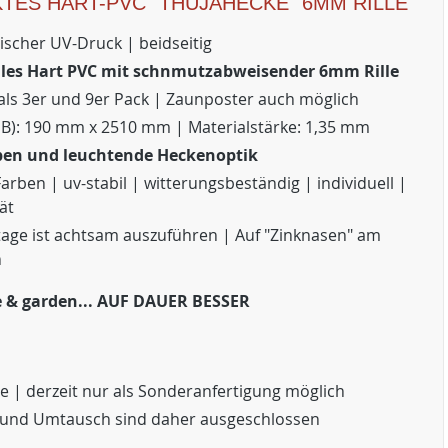
TES HART-PVC "THUJAHECKE" 6MM RILLE
tischer UV-Druck | beidseitig
iles Hart PVC mit schnmutzabweisender 6mm Rille
 als 3er und 9er Pack | Zaunposter auch möglich
 B): 190 mm x 2510 mm | Materialstärke: 1,35 mm
ben und leuchtende Heckenoptik
 Farben | uv-stabil | witterungsbeständig | individuell |
ät
ge ist achtsam auszuführen | Auf "Zinknasen" am
n
 & garden... AUF DAUER BESSER
e | derzeit nur als Sonderanfertigung möglich
und Umtausch sind daher ausgeschlossen