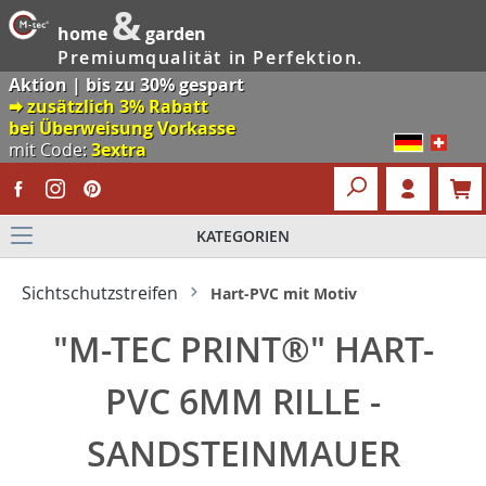
&
home
garden
Premiumqualität in Perfektion.
Aktion | bis zu 30% gespart
🠮 zusätzlich 3% Rabatt
bei Überweisung Vorkasse
mit Code:
3extra
KATEGORIEN
Sichtschutzstreifen
Hart-PVC mit Motiv
"M-TEC PRINT®" HART-
PVC 6MM RILLE -
SANDSTEINMAUER