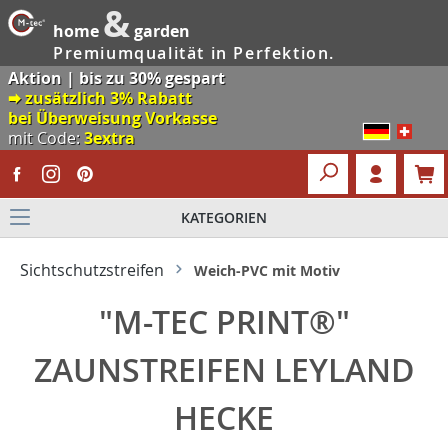
&
home
garden
Premiumqualität in Perfektion.
Aktion | bis zu 30% gespart
🠮 zusätzlich 3% Rabatt
bei Überweisung Vorkasse
mit Code:
3extra
KATEGORIEN
Sichtschutzstreifen
Weich-PVC mit Motiv
"M-TEC PRINT®"
ZAUNSTREIFEN LEYLAND
HECKE