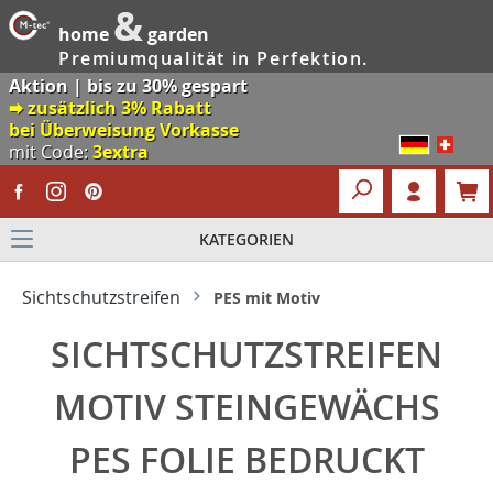
&
home
garden
Premiumqualität in Perfektion.
Aktion | bis zu 30% gespart
🠮 zusätzlich 3% Rabatt
bei Überweisung Vorkasse
mit Code:
3extra
KATEGORIEN
Sichtschutzstreifen
PES mit Motiv
SICHTSCHUTZSTREIFEN
MOTIV STEINGEWÄCHS
PES FOLIE BEDRUCKT